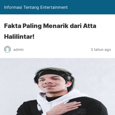
Informasi Tentang Entertainment
Fakta Paling Menarik dari Atta
Halilintar!
admin
3 tahun ago