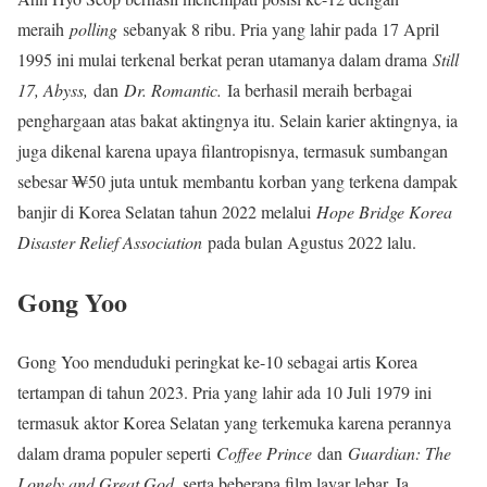
meraih
polling
sebanyak 8 ribu. Pria yang lahir pada 17 April
1995 ini mulai terkenal berkat peran utamanya dalam drama
Still
17, Abyss,
dan
Dr. Romantic.
Ia berhasil meraih berbagai
penghargaan atas bakat aktingnya itu. Selain karier aktingnya, ia
juga dikenal karena upaya filantropisnya, termasuk sumbangan
sebesar ₩50 juta untuk membantu korban yang terkena dampak
banjir di Korea Selatan tahun 2022 melalui
Hope Bridge Korea
Disaster Relief Association
pada bulan Agustus 2022 lalu.
Gong Yoo
Gong Yoo menduduki peringkat ke-10 sebagai artis Korea
tertampan di tahun 2023. Pria yang lahir ada 10 Juli 1979 ini
termasuk aktor Korea Selatan yang terkemuka karena perannya
dalam drama populer seperti
Coffee Prince
dan
Guardian: The
Lonely and Great God
, serta beberapa film layar lebar. Ia