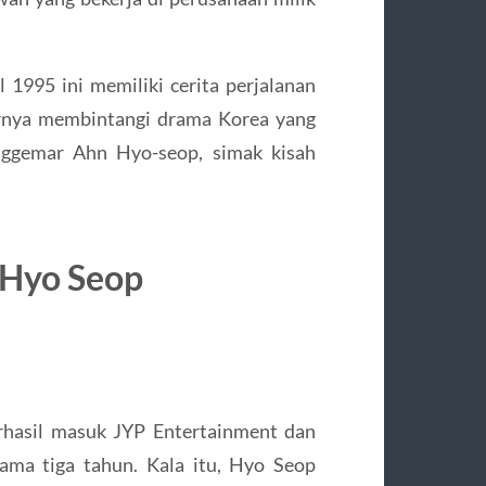
 1995 ini memiliki cerita perjalanan
irnya membintangi drama Korea yang
enggemar Ahn Hyo-seop, simak kisah
 Hyo Seop
rhasil masuk JYP Entertainment dan
lama tiga tahun. Kala itu, Hyo Seop