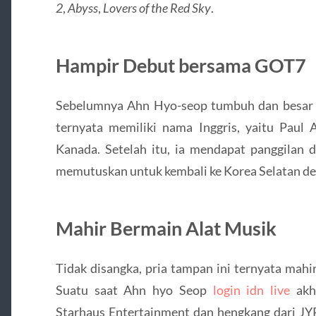
2
,
Abyss
,
Lovers of the Red Sky
.
Hampir Debut bersama GOT7
Sebelumnya Ahn Hyo-seop tumbuh dan besar di
ternyata memiliki nama Inggris, yaitu Paul
Kanada. Setelah itu, ia mendapat panggilan 
memutuskan untuk kembali ke Korea Selatan dem
Mahir Bermain Alat Musik
Tidak disangka, pria tampan ini ternyata mahi
Suatu saat Ahn hyo Seop
login idn live
akhi
Starhaus Entertainment dan hengkang dari JY