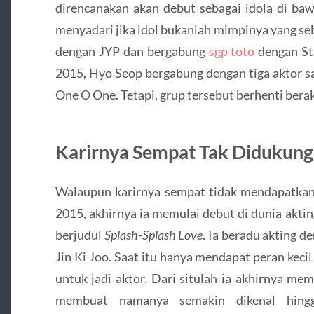
direncanakan akan debut sebagai idola di ba
menyadari jika idol bukanlah mimpinya yang se
dengan JYP dan bergabung
sgp toto
dengan St
2015, Hyo Seop bergabung dengan tiga aktor 
One O One. Tetapi, grup tersebut berhenti berakti
Karirnya Sempat Tak Didukung
Walaupun karirnya sempat tidak mendapatkan 
2015, akhirnya ia memulai debut di dunia akt
berjudul
Splash-Splash Love
. Ia beradu akting d
Jin Ki Joo. Saat itu hanya mendapat peran kec
untuk jadi aktor. Dari situlah ia akhirnya me
membuat namanya semakin dikenal hingg