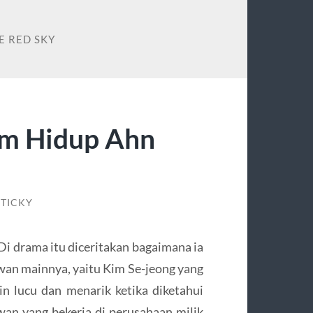
E RED SKY
lam Hidup Ahn
STICKY
i drama itu diceritakan bagaimana ia
an mainnya, yaitu Kim Se-jeong yang
in lucu dan menarik ketika diketahui
an yang bekerja di perusahaan milik