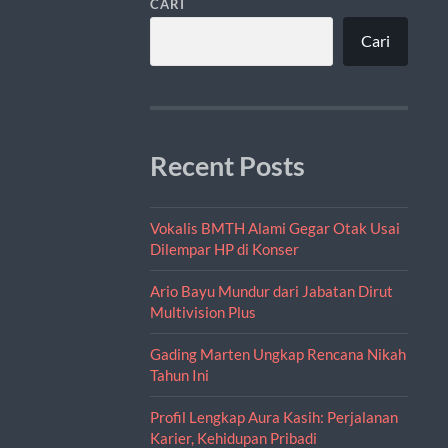
CARI
Cari
Recent Posts
Vokalis BMTH Alami Gegar Otak Usai
Dilempar HP di Konser
Ario Bayu Mundur dari Jabatan Dirut
Multivision Plus
Gading Marten Ungkap Rencana Nikah
Tahun Ini
Profil Lengkap Aura Kasih: Perjalanan
Karier, Kehidupan Pribadi