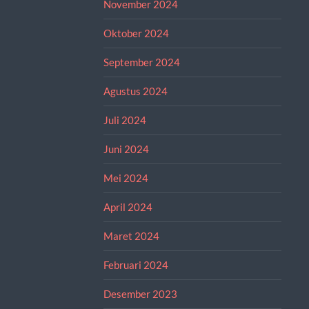
November 2024
Oktober 2024
September 2024
Agustus 2024
Juli 2024
Juni 2024
Mei 2024
April 2024
Maret 2024
Februari 2024
Desember 2023