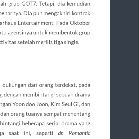
wah grup GOT7. Tetapi, dia kemudian
benarnya. Dia pun mengakhiri kontrak
arhaus Entertainment. Pada Oktober
satu agensinya untuk membentuk grup
vitas setelah merilis tiga single.
dukungan dari orang terdekat, pada
ing dengan membintangi sebuah drama
engan Yoon doo Joon, Kim Seul Gi, dan
il dan orang tuanya sempat menentang
mbintangi beberapa serial drama yang
a saat ini, seperti
dr. Romantic