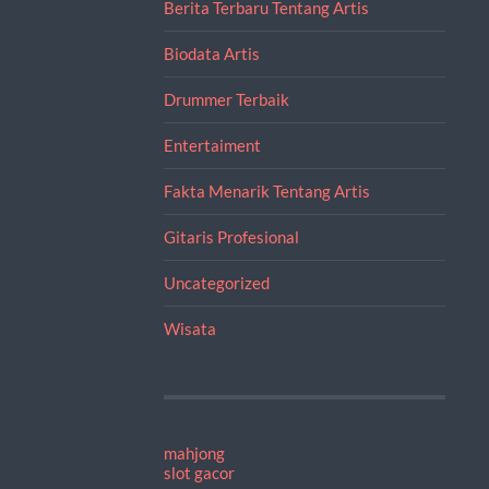
Berita Terbaru Tentang Artis
Biodata Artis
Drummer Terbaik
Entertaiment
Fakta Menarik Tentang Artis
Gitaris Profesional
Uncategorized
Wisata
mahjong
slot gacor