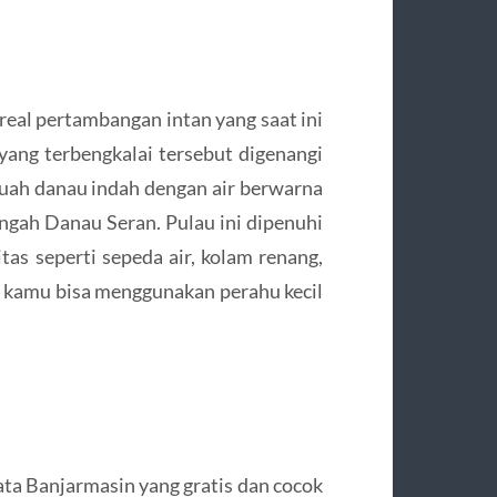
real pertambangan intan yang saat ini
yang terbengkalai tersebut digenangi
uah danau indah dengan air berwarna
tengah Danau Seran. Pulau ini dipenuhi
tas seperti sepeda air, kolam renang,
 kamu bisa menggunakan perahu kecil
ta Banjarmasin yang gratis dan cocok