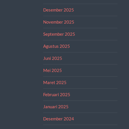
Desember 2025
November 2025
September 2025
Agustus 2025
Juni 2025
Mei 2025
Maret 2025
Februari 2025
Januari 2025
Desember 2024