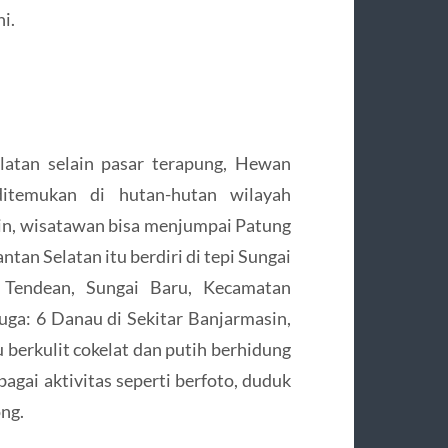
i.
atan selain pasar terapung, Hewan
itemukan di hutan-hutan wilayah
sin, wisatawan bisa menjumpai Patung
tan Selatan itu berdiri di tepi Sungai
 Tendean, Sungai Baru, Kecamatan
uga: 6 Danau di Sekitar Banjarmasin,
berkulit cokelat dan putih berhidung
gai aktivitas seperti berfoto, duduk
ong.