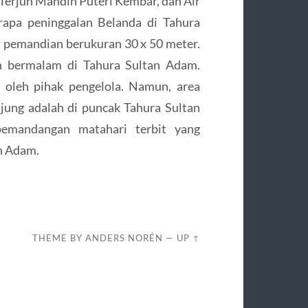
 Terjun Mandin Puteri Kembar, dan Air
erapa peninggalan Belanda di Tahura
 pemandian berukuran 30 x 50 meter.
n bermalam di Tahura Sultan Adam.
 oleh pihak pengelola. Namun, area
jung adalah di puncak Tahura Sultan
emandangan matahari terbit yang
an Adam.
THEME BY
ANDERS NORÉN
—
UP ↑