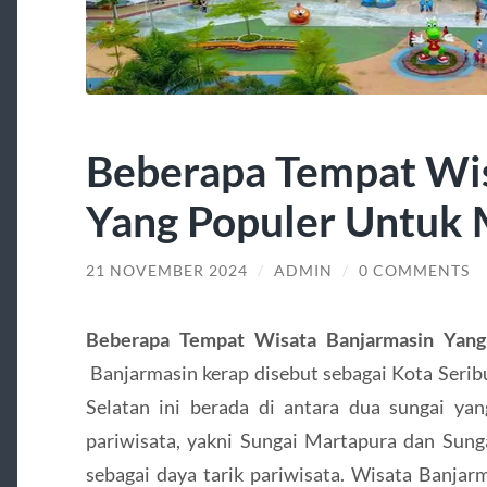
Beberapa Tempat Wis
Yang Populer Untuk 
21 NOVEMBER 2024
/
ADMIN
/
0 COMMENTS
Beberapa Tempat Wisata Banjarmasin Yang
Banjarmasin kerap disebut sebagai Kota Serib
Selatan ini berada di antara dua sungai ya
pariwisata, yakni Sungai Martapura dan Sunga
sebagai daya tarik pariwisata. Wisata Banjar