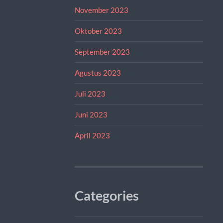
November 2023
Oktober 2023
September 2023
Agustus 2023
Juli 2023
Juni 2023
April 2023
Categories